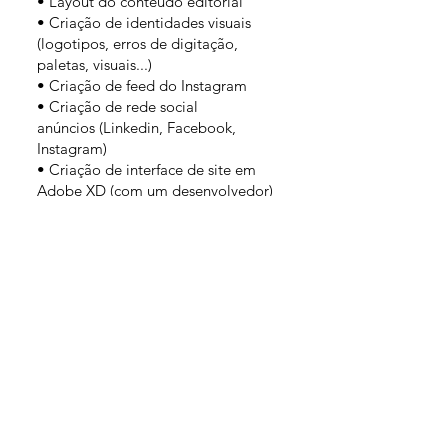
• Layout do conteúdo editorial
• Criação de identidades visuais
(logotipos, erros de digitação,
paletas, visuais...)
• Criação de feed do Instagram
• Criação de rede social
anúncios (Linkedin, Facebook,
Instagram)
• Criação de interface de site em
Adobe XD (com um desenvolvedor)
• Ilustrações (recursos visuais, GIF)
• Fotografia do produto e
retoque de fotos
Mestrado em Design de Inovação
Social
em ESA Saint Luc, Bruxelas
(2019-2020)
Educaç
ã
o
Formação tecnologica Design Gráfico
,