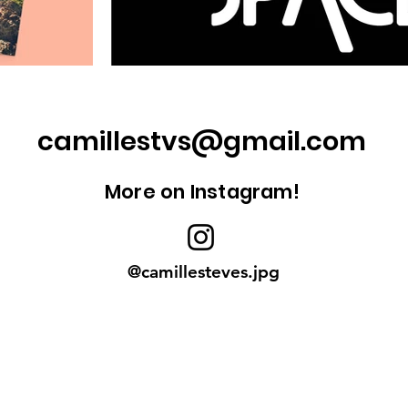
camillestvs@gmail.com
More on Instagram!
@camillesteves.jpg
Política de cookies
Política de
Menções legai
confidencialidade